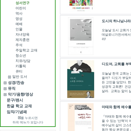
성서연구
어린이
역사
영성
도시의 하나님나라
예배
인물
오늘날 도시 교회가 
자녀양육
데살로니가전서에서 
라!
제자훈련
주석
주일학교 교재
청소년
치유/상담
디도여, 교회를 부
카톨릭
큐티
오늘날 한국 교회는 
일반 도서
을까? 디도가 부딪히
든 고민을 담았다. 
성경/찬송
성경적 교회론! 건강
뮤직
살라. 교회는 앎이 삶
악기/음향/영상
문구/팬시
한글 학교 교재
마태와 함께 예수를
임직/기념패
『마태와 함께 예수를
를 누르시면
을 수 있는 ‘산책’이
하위 메뉴가 보입니다
예수님의 삶이 고스
동안 묵상 본문으로 