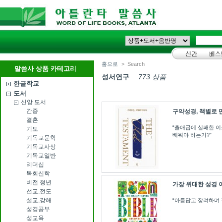
홈으로
>
Search
말씀사 상품 카테고리
성서연구
773 상품
한글학교
도서
신앙 도서
간증
구약성경, 책별로 
결혼
“출애굽에 실패한 
기도
배워야 하는가?”
기독교문학
기독교사상
기독교일반
리더십
목회신학
비전 청년
가장 위대한 성경 
선교,전도
설교,강해
“아름답고 장려하며 
성경공부
성교육