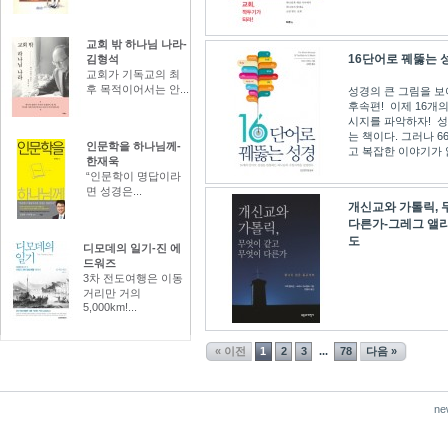
교회 밖 하나님 나라-
16단어로 꿰뚫는 
김형석
교회가 기독교의 최
후 목적이어서는 안...
성경의 큰 그림을 보
후속편! 이제 16개
시지를 파악하자! 
는 책이다. 그러나 
인문학을 하나님께-
고 복잡한 이야기가 얽
한재욱
“인문학이 명답이라
면 성경은...
개신교와 가톨릭, 
다른가-그레그 앨리
도
디모데의 일기-진 에
드워즈
3차 전도여행은 이동
거리만 거의
5,000km!...
« 이전
1
2
3
78
다음 »
...
ne