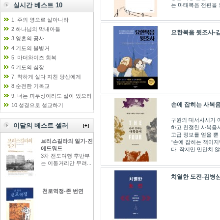
실시간 베스트 10
는 마태복음 전편을 모
1. 주의 영으로 살아나라
2.하나님의 막내아들
요한복음 뒷조사-
3.영혼의 공사
4.기도의 불병거
5. 마더와이즈 회복
6.기도의 심장
7. 착하게 살다 지친 당신에게
8.순전한 기독교
9. 너는 피투성이라도 살아 있으라
손에 잡히는 사복
10.성경으로 설교하기
구원의 대서사시가 
이달의 베스트 셀러
[+]
하고 친절한 사복음
고급 정보를 얻을 뿐
브리스길라의 일기-진
“손에 잡히는 책이지
에드워드
다. 작지만 만만치 않
3차 전도여행 후반부
는 이동거리만 무려...
치열한 도전-김병
천로역정-존 번연