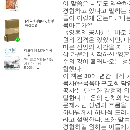
이 말씀은 너무도 익숙하
경험하고 있다고 말하는 
들이 이렇게 묻는다. “나
[개역개정][NIV]한영
목마른가?”
해설성경...
《영혼의 공사》는 바로 
원의 감격은 있었지만, 
마른 신앙의 시간을 지나
디모데의 일기-진 에
삶 가운데 시작하신 ‘영혼
드워즈
3차 전도여행은 이동
수의 강이 흘러나오는 성
거리만 거의
험했다.
5,000km!...
이 책은 30여 년간 내적
목사(순복음대구교회 담임)
공사’는 단순한 감정적 
말한다. 마음의 상처와 병
문제처럼 성령의 흐름을 
하나님께서 하나씩 드러
라고 설명한다. 또한 말씀
경험하길 원하는 이들에게