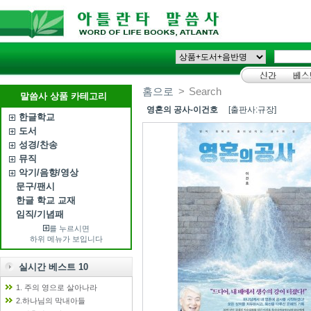
홈으로
>
Search
말씀사 상품 카테고리
영혼의 공사-이건호
[출판사:규장]
한글학교
도서
성경/찬송
뮤직
악기/음향/영상
문구/팬시
한글 학교 교재
임직/기념패
를 누르시면
하위 메뉴가 보입니다
실시간 베스트 10
1. 주의 영으로 살아나라
2.하나님의 막내아들