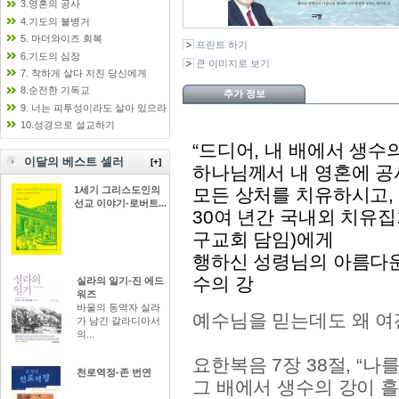
3.영혼의 공사
4.기도의 불병거
5. 마더와이즈 회복
프린트 하기
6.기도의 심장
큰 이미지로 보기
7. 착하게 살다 지친 당신에게
8.순전한 기독교
추가 정보
9. 너는 피투성이라도 살아 있으라
10.성경으로 설교하기
“드디어, 내 배에서 생수의
이달의 베스트 셀러
[+]
하나님께서 내 영혼에 공
모든 상처를 치유하시고,
1세기 그리스도인의
선교 이야기-로버트...
30여 년간 국내외 치유
구교회 담임)에게
행하신 성령님의 아름다운
수의 강
실라의 일기-진 에드
워즈
바울의 동역자 실라
예수님을 믿는데도 왜 여
가 남긴 갈라디아서
의...
요한복음 7장 38절, “
천로역정-존 번연
그 배에서 생수의 강이 