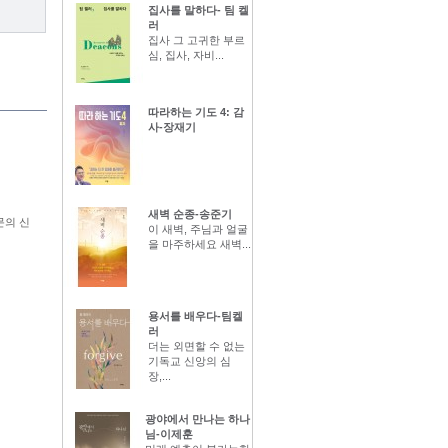
집사를 말하다- 팀 켈
러
집사 그 고귀한 부르
심, 집사, 자비...
따라하는 기도 4: 감
사-장재기
새벽 순종-송준기
문의 신
이 새벽, 주님과 얼굴
을 마주하세요 새벽...
용서를 배우다-팀켈
러
더는 외면할 수 없는
기독교 신앙의 심
장,...
광야에서 만나는 하나
님-이제훈