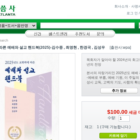
회사소개
·
사명
로그 인 
earch
른 예배와 설교 핸드북(2025)-김수중 , 최영현 , 한경국 , 김성우
[출판사:wpa]
목회자가 알아야 할 2024년의 회고와
년의 전망
본서의 자랑거리인 2025년도 예배
-예배로 부름, 예배 기원, 이 주일의
성시 교독, 고백의 기도, 사함의 확
추가 정보
$100.00
세금 
수량:
재고:
1
(구매 가능합니다.)