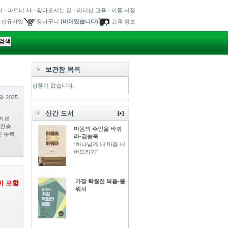
서
·
파트너 사
·
찾아오시는 길
·
리더십 교육
·
이동 서점
/ 신규가입
장바구니
(비어있습니다)
고객 정보
보관함 목록
상품이 없습니다.
 2025
신간 도서
[+]
 자료
 찬송,
마음의 주인을 바꿔
신 수록
라-김승욱
“하나님께 내 마음 내
어드리기”
가장 탁월한 복음-폴
미 포함
워셔