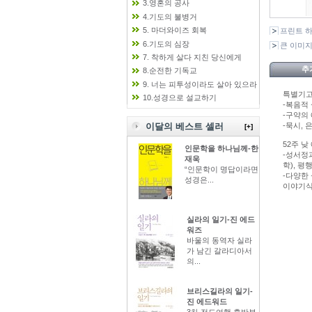
3.영혼의 공사
4.기도의 불병거
5. 마더와이즈 회복
프린트 
6.기도의 심장
큰 이미
7. 착하게 살다 지친 당신에게
추
8.순전한 기독교
9. 너는 피투성이라도 살아 있으라
특별기
10.성경으로 설교하기
-복음적 
-구약의
-묵시, 
이달의 베스트 셀러
[+]
52주 낮
인문학을 하나님께-한
-성서정과
재욱
학), 평
“인문학이 명답이라면
-다양한 
성경은...
이야기식
실라의 일기-진 에드
워즈
바울의 동역자 실라
가 남긴 갈라디아서
의...
브리스길라의 일기-
진 에드워드
3차 전도여행 후반부