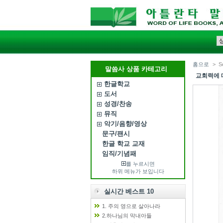
홈으로
>
S
말씀사 상품 카테고리
교회력에 따
한글학교
도서
성경/찬송
뮤직
악기/음향/영상
문구/팬시
한글 학교 교재
임직/기념패
를 누르시면
하위 메뉴가 보입니다
실시간 베스트 10
1. 주의 영으로 살아나라
2.하나님의 막내아들