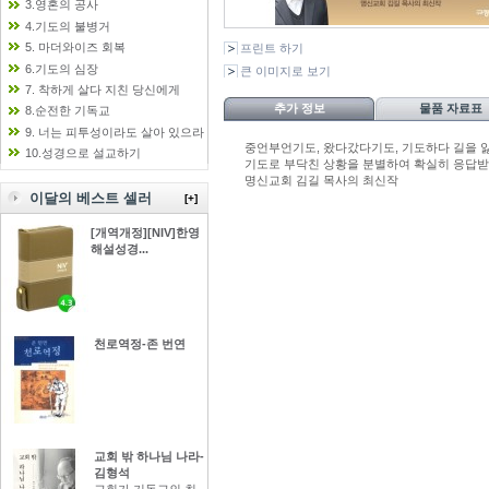
3.영혼의 공사
4.기도의 불병거
5. 마더와이즈 회복
프린트 하기
6.기도의 심장
큰 이미지로 보기
7. 착하게 살다 지친 당신에게
추가 정보
물품 자료표
8.순전한 기독교
9. 너는 피투성이라도 살아 있으라
중언부언기도, 왔다갔다기도, 기도하다 길을 
10.성경으로 설교하기
기도로 부닥친 상황을 분별하여 확실히 응답받
명신교회 김길 목사의 최신작
이달의 베스트 셀러
[+]
[개역개정][NIV]한영
해설성경...
천로역정-존 번연
교회 밖 하나님 나라-
김형석
교회가 기독교의 최