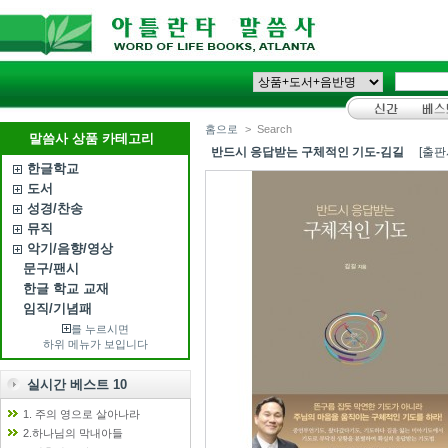
홈으로
>
Search
말씀사 상품 카테고리
반드시 응답받는 구체적인 기도-김길
[출판
한글학교
도서
성경/찬송
뮤직
악기/음향/영상
문구/팬시
한글 학교 교재
임직/기념패
를 누르시면
하위 메뉴가 보입니다
실시간 베스트 10
1. 주의 영으로 살아나라
2.하나님의 막내아들