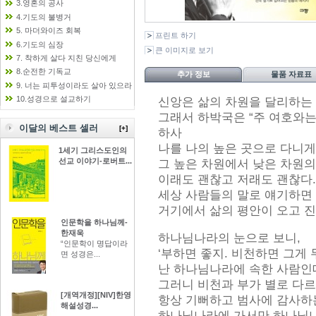
3.영혼의 공사
4.기도의 불병거
5. 마더와이즈 회복
프린트 하기
6.기도의 심장
큰 이미지로 보기
7. 착하게 살다 지친 당신에게
8.순전한 기독교
추가 정보
물품 자료표
9. 너는 피투성이라도 살아 있으라
10.성경으로 설교하기
신앙은 삶의 차원을 달리하는 
그래서 하박국은 “주 여호와는
이달의 베스트 셀러
[+]
하사
나를 나의 높은 곳으로 다니게 
1세기 그리스도인의
선교 이야기-로버트...
그 높은 차원에서 낮은 차원의
이래도 괜찮고 저래도 괜찮다.
세상 사람들의 말로 얘기하면
거기에서 삶의 평안이 오고 진
인문학을 하나님께-
한재욱
하나님나라의 눈으로 보니,
“인문학이 명답이라
‘부하면 좋지. 비천하면 그게 
면 성경은...
난 하나님나라에 속한 사람인데
그러니 비천과 부가 별로 다르
[개역개정][NIV]한영
항상 기뻐하고 범사에 감사하
해설성경...
하나님나라에 가서만 하나님나