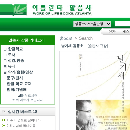
홈으로
>
Search
말씀사 상품 카테고리
날기새-김동호
[출판사:규장]
한글학교
도서
성경/찬송
뮤직
악기/음향/영상
문구/팬시
한글 학교 교재
임직/기념패
를 누르시면
하위 메뉴가 보입니다
실시간 베스트 10
1. 주의 영으로 살아나라
2.하나님의 막내아들