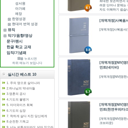
최대한 보존하면서 쉬
성서원
려운 단어나 문체는 
아가페
자도 이해하기 쉽습니다.
예장
한영성경
[개역개정]사복음
현대어 번역 성경
뮤직
[개역개정]사복음서
악기/음향/영상
문구/팬시
한글 학교 교재
임직/기념패
를 누르시면
[개역개정][NIV
하위 메뉴가 보입니다
언트(네이비)
실시간 베스트 10
[개역개정][NIV]
1. 주의 영으로 살아나라
2.하나님의 막내아들
3.영혼의 공사
4.기도의 불병거
[개역개정][NIV
5. 마더와이즈 회복
언트(천연우피/다
6.기도의 심장
7. 착하게 살다 지친 당신에게
[개역개정][NIV]
8.순전한 기독교
크브라운)
9. 너는 피투성이라도 살아 있으라