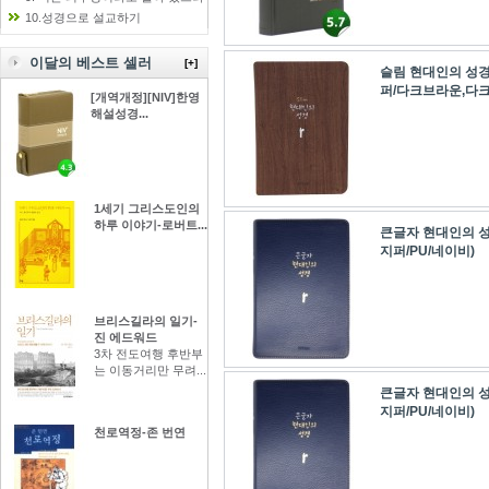
10.성경으로 설교하기
이달의 베스트 셀러
[+]
슬림 현대인의 성경
퍼/다크브라운,다
[개역개정][NIV]한영
해설성경...
1세기 그리스도인의
하루 이야기-로버트...
큰글자 현대인의 성
지퍼/PU/네이비)
브리스길라의 일기-
진 에드워드
3차 전도여행 후반부
는 이동거리만 무려...
큰글자 현대인의 성
지퍼/PU/네이비)
천로역정-존 번연