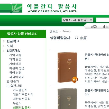
홈으로
>
Search
말씀사 상품 카테고리
생명의말씀사
11 상품
한글학교
도서
성경/찬송
큰글자 현대인의 성
개역 개정
운)
개역 한글
기타성경
1968페이지 성경 
어린이 성경
에 충실한, 읽기 쉽고
영어 성경
최대한 보존하면서 쉬
외국어성경
려운 단어나 문체는 
찬송가
자도 이해하기 쉽습니다.
출판사별
기타출판사
큰글자 현대인의 성
대한기독교서회
이)
대한성서공회
1968페이지 성경 
두란노
에 충실한, 읽기 쉽고
생명의말씀사