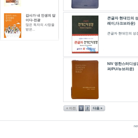
감사가 내 인생의 답
큰글자 현대인의 성
이다-전광
레이,다크브라운)
많은 독자의 사랑을
받은...
큰글자 현대인의 성경 
NIV 영한스터디성
퍼/PU/뉴브라운)
« 이전
1
2
다음 »
ne