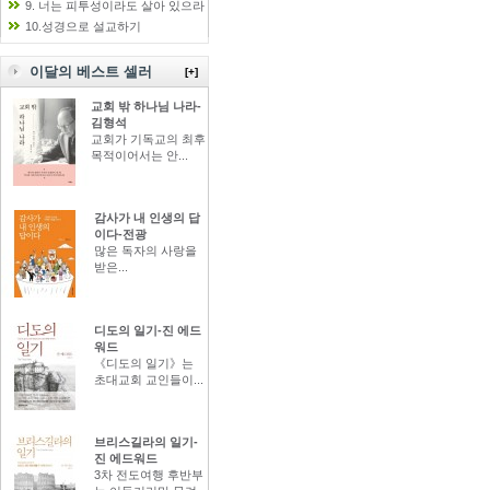
9. 너는 피투성이라도 살아 있으라
10.성경으로 설교하기
이달의 베스트 셀러
[+]
교회 밖 하나님 나라-
김형석
교회가 기독교의 최후
목적이어서는 안...
감사가 내 인생의 답
이다-전광
많은 독자의 사랑을
받은...
디도의 일기-진 에드
워드
《디도의 일기》는
초대교회 교인들이...
브리스길라의 일기-
진 에드워드
3차 전도여행 후반부