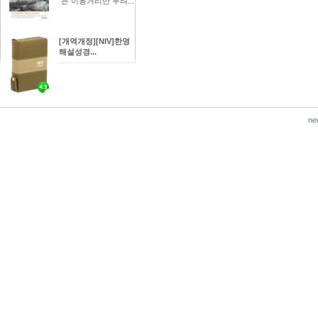
는 이동거리만 무려...
[개역개정][NIV]한영
해설성경...
ne