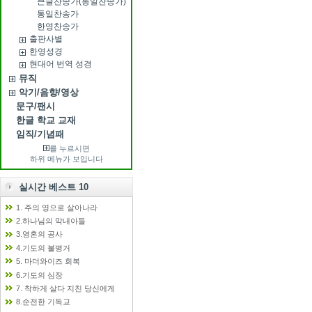
큰글찬송가(통일찬송가)
통일찬송가
한영찬송가
출판사별
한영성경
현대어 번역 성경
뮤직
악기/음향/영상
문구/팬시
한글 학교 교재
임직/기념패
를 누르시면
하위 메뉴가 보입니다
실시간 베스트 10
1. 주의 영으로 살아나라
2.하나님의 막내아들
3.영혼의 공사
4.기도의 불병거
5. 마더와이즈 회복
6.기도의 심장
7. 착하게 살다 지친 당신에게
8.순전한 기독교