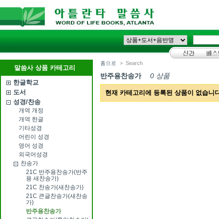
홈으로
>
Search
말씀사 상품 카테고리
반주용찬송가
0 상품
한글학교
도서
현재 카테고리에 등록된 상품이 없습니다
성경/찬송
개역 개정
개역 한글
기타성경
어린이 성경
영어 성경
외국어성경
찬송가
21C 반주용찬송가(반주
용 새찬송가)
21C 찬송가(새찬송가)
21C 큰글찬송가(새찬송
가)
반주용찬송가