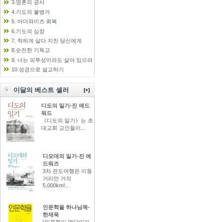
3.영혼의 공사
4.기도의 불병거
5. 마더와이즈 회복
6.기도의 심장
7. 착하게 살다 지친 당신에게
8.순전한 기독교
9. 너는 피투성이라도 살아 있으라
10.성경으로 설교하기
이달의 베스트 셀러
[+]
디도의 일기-진 에드
워드
《디도의 일기》는 초
대교회 교인들이...
디모데의 일기-진 에
드워즈
3차 전도여행은 이동
거리만 거의
5,000km!...
인문학을 하나님께-
한재욱
“인문학이 명답이라