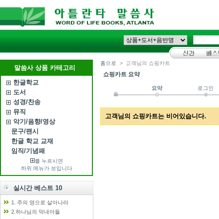
홈으로
>
고객님의 쇼핑카트
말씀사 상품 카테고리
쇼핑카트 요약
한글학교
요약
로그인
도서
성경/찬송
뮤직
고객님의 쇼핑카트는 비어있습니다.
악기/음향/영상
문구/팬시
한글 학교 교재
임직/기념패
를 누르시면
하위 메뉴가 보입니다
실시간 베스트 10
1. 주의 영으로 살아나라
2.하나님의 막내아들