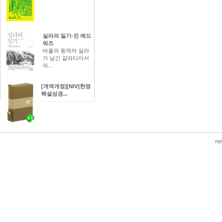
실라의 일기-진 에드
워즈
바울의 동역자 실라
가 남긴 갈라디아서
의...
[개역개정][NIV]한영
해설성경...
ne