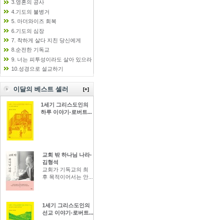
3.영혼의 공사
4.기도의 불병거
5. 마더와이즈 회복
6.기도의 심장
7. 착하게 살다 지친 당신에게
8.순전한 기독교
9. 너는 피투성이라도 살아 있으라
10.성경으로 설교하기
이달의 베스트 셀러
[+]
1세기 그리스도인의
하루 이야기-로버트...
교회 밖 하나님 나라-
김형석
교회가 기독교의 최
후 목적이어서는 안...
1세기 그리스도인의
선교 이야기-로버트...