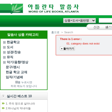
홈으로
>
Search
말씀사 상품 카테고리
There is 1 error :
한글학교
category does not exist
도서
« 돌아가기
성경/찬송
뮤직
악기/음향/영상
문구/팬시
한글 학교 교재
임직/기념패
를 누르시면
하위 메뉴가 보입니다
실시간 베스트 10
1. 주의 영으로 살아나라
2.하나님의 막내아들