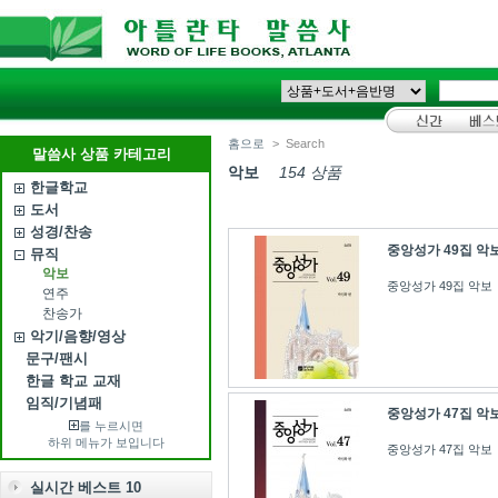
홈으로
>
Search
말씀사 상품 카테고리
악보
154 상품
한글학교
도서
성경/찬송
중앙성가 49집 악
뮤직
악보
중앙성가 49집 악보
연주
찬송가
악기/음향/영상
문구/팬시
한글 학교 교재
임직/기념패
중앙성가 47집 악
를 누르시면
하위 메뉴가 보입니다
중앙성가 47집 악보
실시간 베스트 10