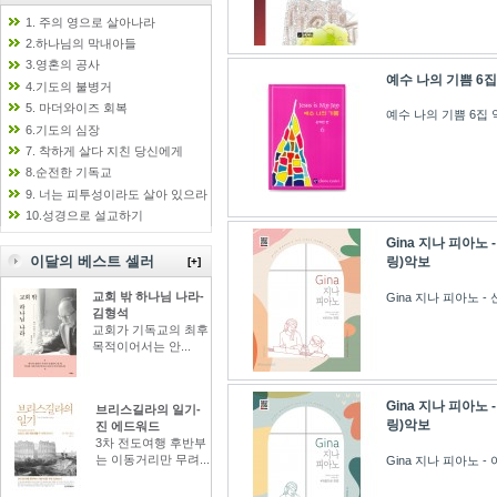
1. 주의 영으로 살아나라
2.하나님의 막내아들
3.영혼의 공사
예수 나의 기쁨 6집
4.기도의 불병거
5. 마더와이즈 회복
예수 나의 기쁨 6집 
6.기도의 심장
7. 착하게 살다 지친 당신에게
8.순전한 기독교
9. 너는 피투성이라도 살아 있으라
10.성경으로 설교하기
Gina 지나 피아노
이달의 베스트 셀러
링)악보
[+]
교회 밖 하나님 나라-
Gina 지나 피아노 
김형석
교회가 기독교의 최후
목적이어서는 안...
Gina 지나 피아노
브리스길라의 일기-
링)악보
진 에드워드
3차 전도여행 후반부
는 이동거리만 무려...
Gina 지나 피아노 