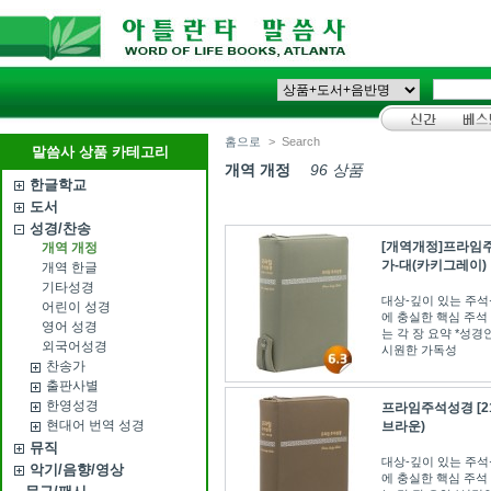
홈으로
>
Search
말씀사 상품 카테고리
개역 개정
96 상품
한글학교
도서
성경/찬송
[개역개정]프라임주
개역 개정
가-대(카키그레이)
개역 한글
기타성경
대상-깊이 있는 주
어린이 성경
에 충실한 핵심 주석
영어 성경
는 각 장 요약 *성경
외국어성경
시원한 가독성
찬송가
출판사별
한영성경
프라임주석성경 [2
현대어 번역 성경
브라운)
뮤직
대상-깊이 있는 주
악기/음향/영상
에 충실한 핵심 주석