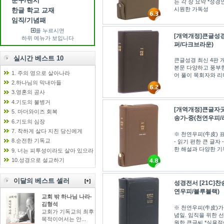
문구/팬시
는 각 장 요약 *성경
시원한 가독성
한글 학교 교재
임직/기념패
를 누르시면
[개역개정]큰글성경
하위 메뉴가 보입니다
퍼/다크브라운)
실시간 베스트 10
큰글성경 최신 4판 
본문 다양하고 풍부한
1. 주의 영으로 살아나라
어 풀이 목회자와 리
2.하나님의 막내아들
3.영혼의 공사
4.기도의 불병거
[개역개정]큰글자굿
5. 마더와이즈 회복
송가-중(천연우피/
6.기도의 심장
7. 착하게 살다 지친 당신에게
※ 천연우피(牛皮) 표
8.순전한 기독교
- 읽기 편한 큰 글자
한 해설과 다양한 기
9. 너는 피투성이라도 살아 있으라
10.성경으로 설교하기
이달의 베스트 셀러
[+]
성경전서 [21C]찬
연우피/블루블랙)
교회 밖 하나님 나라-
김형석
※ 천연우피(牛皮)가
교회가 기독교의 최후
념일. 임직을 위한 
목적이어서는 안...
원한 큰글씨 *실용적