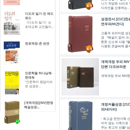
니기 적당한 사이즈 
디자인을 선호하는...
디도의 일기-진 에드
워드
성경전서 [21C]찬
《디도의 일기》는
연우피/버건디)
초대교회 교인들이...
고품격 프리미엄 성경
경 *해설이 없어 크
튼한 신소재 사용 *들
천로역정-존 번연
시원한 큰글씨에 품
개역개정 우피 NI
단본 다크브라운
인문학을 하나님께-
개역개정 우피 NIV
한재욱
“인문학이 명답이라
면 성경은...
[개역개정][NIV]한영
개정커플성경 [21
해설성경...
피/네이비)
- 최고급 천연가죽 
지지 않는 가죽으로 
주는 최고의 선물! 남