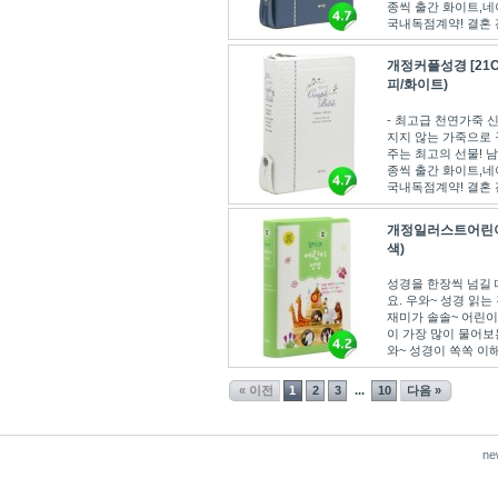
종씩 출간 화이트,네이
국내독점계약! 결혼 전
개정커플성경 [21
피/화이트)
- 최고급 천연가죽 
지지 않는 가죽으로 
주는 최고의 선물! 남
종씩 출간 화이트,네이
국내독점계약! 결혼 전
개정일러스트어린이
색)
성경을 한장씩 넘길 
요. 우와~ 성경 읽는
재미가 솔솔~ 어린이
이 가장 많이 물어보는
와~ 성경이 쏙쏙 이해돼
« 이전
1
2
3
10
다음 »
...
ne