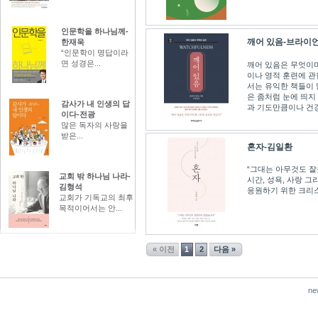
인문학을 하나님께-
깨어 있음-브라이
한재욱
“인문학이 명답이라
면 성경은...
깨어 있음은 무엇이며
이나 영적 훈련에 관한
서는 유익한 책들이 
은 좀처럼 눈에 띄지
감사가 내 인생의 답
과 기도만큼이나 건강
이다-전광
많은 독자의 사랑을
받은...
혼자-김일환
“그대는 아무것도 잘
교회 밖 하나님 나라-
시간, 성욕, 사랑 그
김형석
응원하기 위한 크리
교회가 기독교의 최후
목적이어서는 안...
« 이전
1
2
다음 »
ne