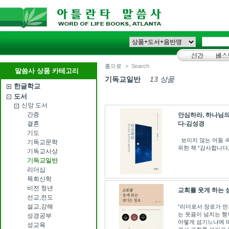
홈으로
>
Search
말씀사 상품 카테고리
기독교일반
13 상품
한글학교
도서
신앙 도서
간증
안심하라, 하나님
결혼
다-김성경
기도
보이지 않는 어둠 
기독교문학
위한 책 “감사합니다
기독교사상
기독교일반
리더십
목회신학
비전 청년
교회를 웃게 하는 
선교,전도
설교,강해
“리더로서 장로가 먼
는 웃음이 넘치는 행
성경공부
어떻게 섬기느냐에 따
성교육