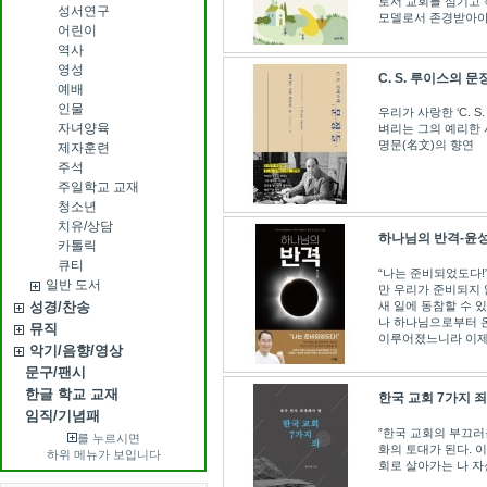
로서 교회를 섬기고
성서연구
모델로서 존경받아야
어린이
역사
영성
C. S. 루이스의 문장
예배
인물
우리가 사랑한 ‘C. 
자녀양육
벼리는 그의 예리한 
명문(名文)의 향연
제자훈련
주석
주일학교 교재
청소년
치유/상담
하나님의 반격-윤
카톨릭
큐티
“나는 준비되었도다!
일반 도서
만 우리가 준비되지 
새 일에 동참할 수 
성경/찬송
나 하나님으로부터 온
뮤직
이루어졌느니라 이제 내
악기/음향/영상
문구/팬시
한글 학교 교재
한국 교회 7가지 
임직/기념패
”한국 교회의 부끄러
를 누르시면
화의 토대가 된다. 이
하위 메뉴가 보입니다
회로 살아가는 나 자