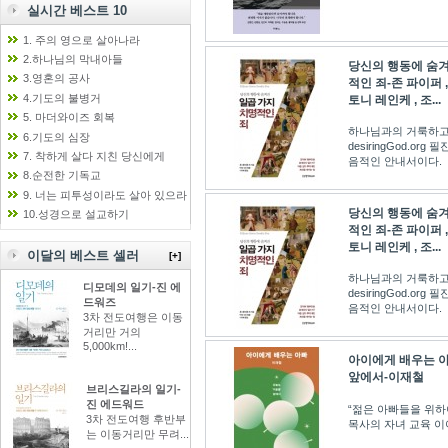
실시간 베스트 10
1. 주의 영으로 살아나라
2.하나님의 막내아들
당신의 행동에 숨겨
3.영혼의 공사
적인 죄-존 파이퍼 
4.기도의 불병거
토니 레인케 , 조...
5. 마더와이즈 회복
하나님과의 거룩하고
6.기도의 심장
desiringGod.or
7. 착하게 살다 지친 당신에게
음적인 안내서이다.
8.순전한 기독교
9. 너는 피투성이라도 살아 있으라
당신의 행동에 숨겨
10.성경으로 설교하기
적인 죄-존 파이퍼 
토니 레인케 , 조...
이달의 베스트 셀러
[+]
하나님과의 거룩하고
디모데의 일기-진 에
desiringGod.or
드워즈
음적인 안내서이다.
3차 전도여행은 이동
거리만 거의
5,000km!...
아이에게 배우는 아
앞에서-이재철
브리스길라의 일기-
진 에드워드
“젊은 아빠들을 위하
3차 전도여행 후반부
목사의 자녀 교육 
는 이동거리만 무려...