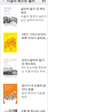
이달의 베스트 셀러
[+]
실라의 일기-진 에드
워즈
바울의 동역자 실라가
남긴 갈라디아서의...
1세기 그리스도인의
하루 이야기-로버트...
브리스길라의 일기-
진 에드워드
3차 전도여행 후반부
는 이동거리만 무려...
감사가 내 인생의 답
이다-전광
많은 독자의 사랑을
받은...
교회 밖 하나님 나라-