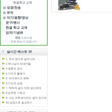
한글학교 교재
성경/찬송
뮤직
악기/음향/영상
문구/팬시
한글 학교 교재
임직/기념패
를 누르시면
하위 메뉴가 보입니다
실시간 베스트 10
1. 주의 영으로 살아나라
2.하나님의 막내아들
3.영혼의 공사
4.기도의 불병거
5. 마더와이즈 회복
6.기도의 심장
7. 착하게 살다 지친 당신에게
8.순전한 기독교
9. 너는 피투성이라도 살아 있으라
10.성경으로 설교하기