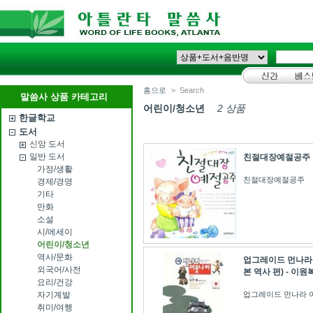
홈으로
>
Search
말씀사 상품 카테고리
어린이/청소년
2 상품
한글학교
도서
신앙 도서
일반 도서
친절대장예절공주
가정/생활
친절대장예절공주
경제/경영
기타
만화
소설
시/에세이
어린이/청소년
역사/문화
업그레이드 먼나라
외국어/사전
본 역사 편) - 이원
요리/건강
업그레이드 먼나라 
자기계발
취미/여행